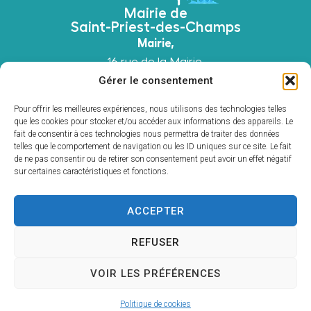
Mairie de
Saint-Priest-des-Champs
Mairie,
16 rue de la Mairie,
63640 Saint-Priest-des-Champs
Gérer le consentement
04 73 52 51 45
Pour offrir les meilleures expériences, nous utilisons des technologies telles
Contacter la mairie
que les cookies pour stocker et/ou accéder aux informations des appareils. Le
fait de consentir à ces technologies nous permettra de traiter des données
Horaires d'ouverture Mairie
telles que le comportement de navigation ou les ID uniques sur ce site. Le fait
Du
lundi au vendredi
: 8h30 à 12h00 et 13h00 à
de ne pas consentir ou de retirer son consentement peut avoir un effet négatif
17h30 et le
samedi
: 9h00 à 12h00
sur certaines caractéristiques et fonctions.
Horaires d'ouverture Agence Postale
Du
lundi au vendredi
: 8h30 à 12h00 et 13h00 à
ACCEPTER
16h00 et le
samedi
: 9h00 à 11h00
REFUSER
Accessibilité
Mentions légales
Plan du site
VOIR LES PRÉFÉRENCES
Confidentialité
© 2026 - Site internet Utopia, agence web
Politique de cookies