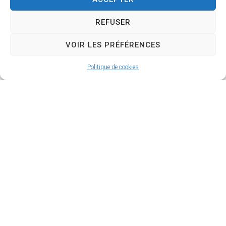
REFUSER
Le conseil municipal
VOIR LES PRÉFÉRENCES
Découvrir
Politique de cookies
La commune et ses
villages
Découvrir