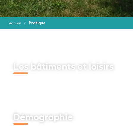
Pratique
Accueil
/
Les bâtiments et loisirs
Découvrir
Démographie
Découvrir