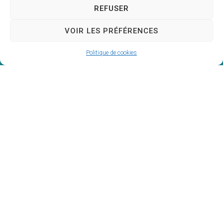
REFUSER
VOIR LES PRÉFÉRENCES
Politique de cookies
Mairie de
Saint-Priest-des-Champs
Mairie,
16 rue de la Mairie,
63640 Saint-Priest-des-Champs
04 73 52 51 45
Contacter la mairie
Horaires d'ouverture Mairie
Du
lundi au vendredi
: 8h30 à 12h00 et 13h00 à
17h30 et le
samedi
: 9h00 à 12h00
Horaires d'ouverture Agence Postale
Du
lundi au vendredi
: 8h30 à 12h00 et 13h00 à