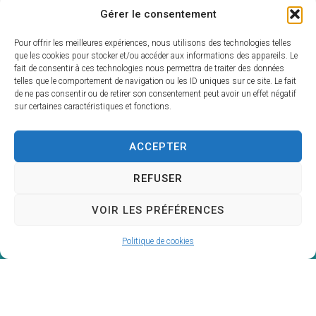
Gérer le consentement
Nous vous attendons
nombreux !
Pour offrir les meilleures expériences, nous utilisons des technologies telles
que les cookies pour stocker et/ou accéder aux informations des appareils. Le
fait de consentir à ces technologies nous permettra de traiter des données
telles que le comportement de navigation ou les ID uniques sur ce site. Le fait
de ne pas consentir ou de retirer son consentement peut avoir un effet négatif
sur certaines caractéristiques et fonctions.
ACCEPTER
REFUSER
Mairie de
VOIR LES PRÉFÉRENCES
Saint-Priest-des-Champs
Mairie,
Politique de cookies
16 rue de la Mairie,
63640 Saint-Priest-des-Champs
04 73 52 51 45
Contacter la mairie