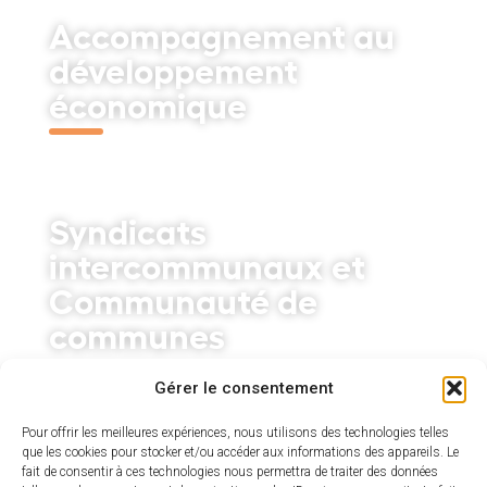
Accompagnement au
développement
économique
Découvrir
Syndicats
intercommunaux et
Communauté de
communes
Découvrir
Gérer le consentement
Pour offrir les meilleures expériences, nous utilisons des technologies telles
que les cookies pour stocker et/ou accéder aux informations des appareils. Le
M’implanter à Saint-
fait de consentir à ces technologies nous permettra de traiter des données