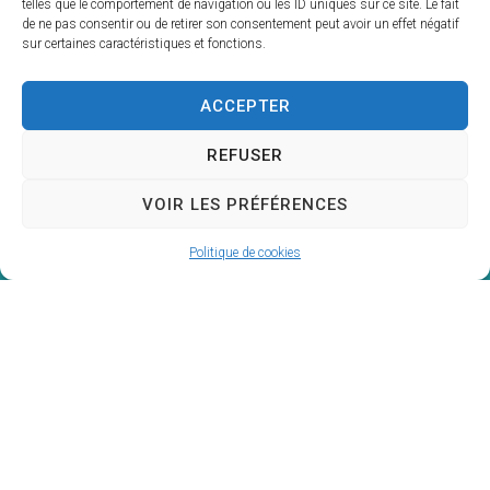
Priest-des-Champs
telles que le comportement de navigation ou les ID uniques sur ce site. Le fait
de ne pas consentir ou de retirer son consentement peut avoir un effet négatif
sur certaines caractéristiques et fonctions.
Découvrir
ACCEPTER
REFUSER
VOIR LES PRÉFÉRENCES
Politique de cookies
Mairie de
Saint-Priest-des-Champs
Mairie,
16 rue de la Mairie,
63640 Saint-Priest-des-Champs