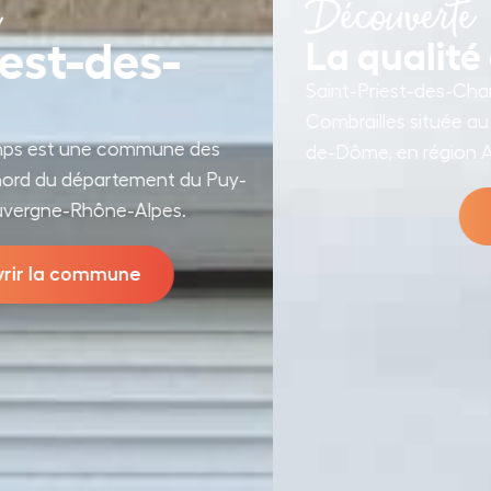
Découverte
contenu
principal
La qualité de vie
Saint-Priest-des-Champs est une commune des
Combrailles située au nord du département du Puy-
de-Dôme, en région Auvergne-Rhône-Alpes.
Bien vivre