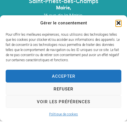
Saint-Priest-des-Champs
Mairie,
16 rue de la Mairie,
63640 Saint-Priest-des-Champs
Gérer le consentement
04 73 52 51 45
Pour offrir les meilleures expériences, nous utilisons des technologies telles
Contacter la mairie
que les cookies pour stocker et/ou accéder aux informations des appareils. Le
fait de consentir à ces technologies nous permettra de traiter des données
Horaires d'ouverture Mairie
telles que le comportement de navigation ou les ID uniques sur ce site. Le fait
Du
lundi au vendredi
: 8h30 à 12h00 et 13h00 à
de ne pas consentir ou de retirer son consentement peut avoir un effet négatif
17h30 et le
samedi
: 9h00 à 12h00
sur certaines caractéristiques et fonctions.
Horaires d'ouverture Agence Postale
Du
lundi au vendredi
: 8h30 à 12h00 et 13h00 à
ACCEPTER
16h00 et le
samedi
: 9h00 à 11h00
REFUSER
Accessibilité
Mentions légales
Plan du site
VOIR LES PRÉFÉRENCES
Confidentialité
© 2026 - Site internet Utopia, agence web
Politique de cookies
mairie