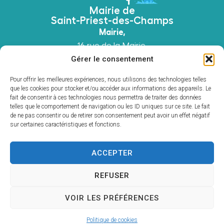
Mairie de
Saint-Priest-des-Champs
Mairie,
16 rue de la Mairie,
63640 Saint-Priest-des-Champs
Gérer le consentement
04 73 52 51 45
Pour offrir les meilleures expériences, nous utilisons des technologies telles
Contacter la mairie
que les cookies pour stocker et/ou accéder aux informations des appareils. Le
fait de consentir à ces technologies nous permettra de traiter des données
Horaires d'ouverture Mairie
telles que le comportement de navigation ou les ID uniques sur ce site. Le fait
Du
lundi au vendredi
: 8h30 à 12h00 et 13h00 à
de ne pas consentir ou de retirer son consentement peut avoir un effet négatif
17h30 et le
samedi
: 9h00 à 12h00
sur certaines caractéristiques et fonctions.
Horaires d'ouverture Agence Postale
Du
lundi au vendredi
: 8h30 à 12h00 et 13h00 à
ACCEPTER
16h00 et le
samedi
: 9h00 à 11h00
REFUSER
Accessibilité
Mentions légales
Plan du site
VOIR LES PRÉFÉRENCES
Confidentialité
© 2026 - Site internet Utopia, agence web
Politique de cookies