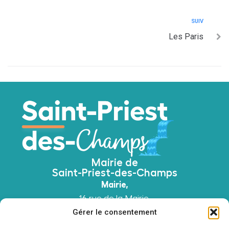
SUIV
Les Paris
Mairie de
Saint-Priest-des-Champs
Mairie,
16 rue de la Mairie,
63640 Saint-Priest-des-Champs
Gérer le consentement
04 73 52 51 45