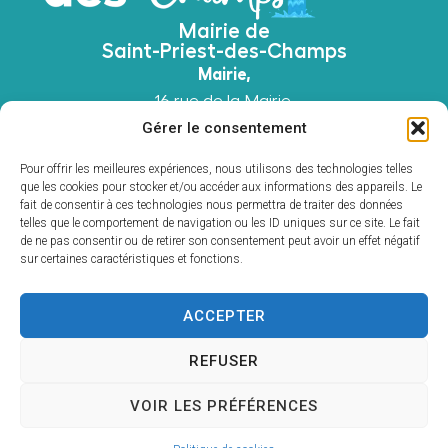
Mairie de
Saint-Priest-des-Champs
Mairie,
16 rue de la Mairie,
63640 Saint-Priest-des-Champs
Gérer le consentement
04 73 52 51 45
Pour offrir les meilleures expériences, nous utilisons des technologies telles
Contacter la mairie
que les cookies pour stocker et/ou accéder aux informations des appareils. Le
fait de consentir à ces technologies nous permettra de traiter des données
Horaires d'ouverture Mairie
telles que le comportement de navigation ou les ID uniques sur ce site. Le fait
Du
lundi au vendredi
: 8h30 à 12h00 et 13h00 à
de ne pas consentir ou de retirer son consentement peut avoir un effet négatif
17h30 et le
samedi
: 9h00 à 12h00
sur certaines caractéristiques et fonctions.
Horaires d'ouverture Agence Postale
Du
lundi au vendredi
: 8h30 à 12h00 et 13h00 à
ACCEPTER
16h00 et le
samedi
: 9h00 à 11h00
REFUSER
Accessibilité
Mentions légales
Plan du site
VOIR LES PRÉFÉRENCES
Confidentialité